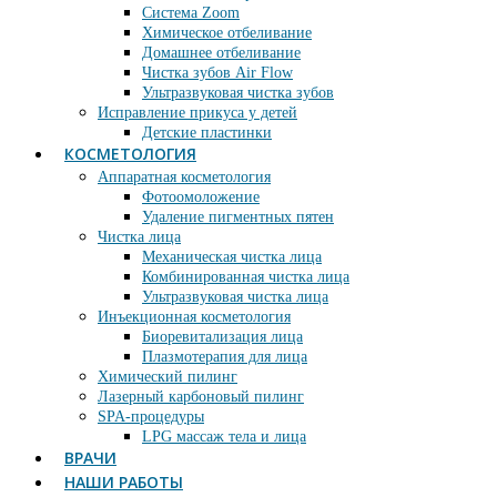
Система Zoom
Химическое отбеливание
Домашнее отбеливание
Чистка зубов Air Flow
Ультразвуковая чистка зубов
Исправление прикуса у детей
Детские пластинки
КОСМЕТОЛОГИЯ
Аппаратная косметология
Фотоомоложение
Удаление пигментных пятен
Чистка лица
Механическая чистка лица
Комбинированная чистка лица
Ультразвуковая чистка лица
Инъекционная косметология
Биоревитализация лица
Плазмотерапия для лица
Химический пилинг
Лазерный карбоновый пилинг
SPA-процедуры
LPG массаж тела и лица
ВРАЧИ
НАШИ РАБОТЫ