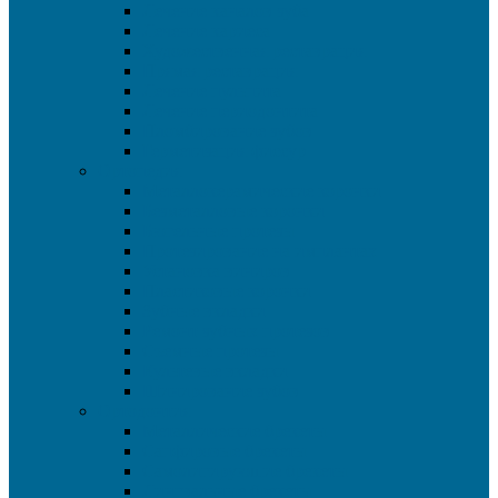
Лечение каналов зуба
Лечение кариеса
Художественная реставрация
Прямая реставрация
Лечение пульпита
Лечение периодонтита
Пломбирование зубов
Герметизация фиссур
Ортопедия
Металлокерамические коронки
Безметалловые коронки
Бюгельные протезы
Протезирование на имплантах
Установка виниров
Пластиковые коронки
Зубные вкладки
Ремонт зубных протезов
Съемные протезы
Культевые вкладки
Шинирование зубов
Ортодонтия
Металлические брекеты
Сапфировые брекеты
Самолигирующие брекеты
Лингвальные брекеты