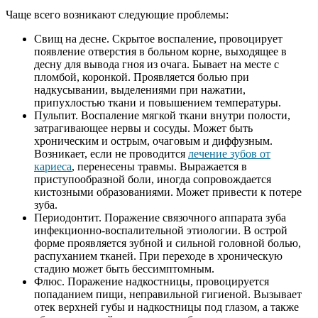
Чаще всего возникают следующие проблемы:
Свищ на десне.
Скрытое воспаление, провоцирует
появление отверстия в больном корне, выходящее в
десну для вывода гноя из очага. Бывает на месте с
пломбой, коронкой. Проявляется болью при
надкусывании, выделениями при нажатии,
припухлостью ткани и повышением температуры.
Пульпит.
Воспаление мягкой ткани внутри полости,
затрагивающее нервы и сосуды. Может быть
хроническим и острым, очаговым и диффузным.
Возникает, если не проводится
лечение зубов от
кариеса
, перенесены травмы. Выражается в
приступообразной боли, иногда сопровождается
кистозными образованиями. Может привести к потере
зуба.
Периодонтит.
Поражение связочного аппарата зуба
инфекционно-воспалительной этиологии. В острой
форме проявляется зубной и сильной головной болью,
распуханием тканей. При переходе в хроническую
стадию может быть бессимптомным.
Флюс.
Поражение надкостницы, провоцируется
попаданием пищи, неправильной гигиеной. Вызывает
отек верхней губы и надкостницы под глазом, а также