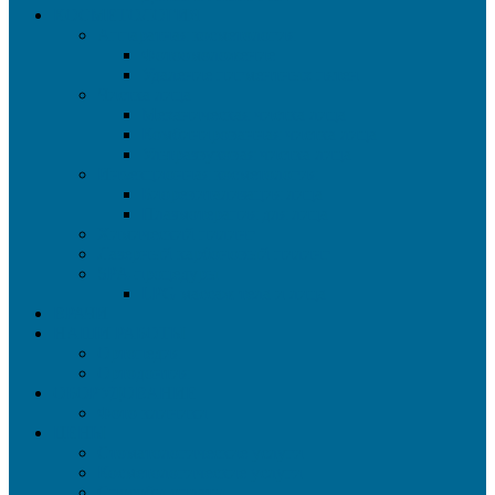
КОСМЕТОЛОГИЯ
Аппаратная косметология
Фотоомоложение
Удаление пигментных пятен
Чистка лица
Механическая чистка лица
Комбинированная чистка лица
Ультразвуковая чистка лица
Инъекционная косметология
Биоревитализация лица
Плазмотерапия для лица
Химический пилинг
Лазерный карбоновый пилинг
SPA-процедуры
LPG массаж тела и лица
ВРАЧИ
НАШИ РАБОТЫ
Ортопедия
Ортодонтия
ОБОРУДОВАНИЕ
Фото клиники
ЦЕНЫ
Стоматологические услуги
Косметологические услуги
Способы оплаты