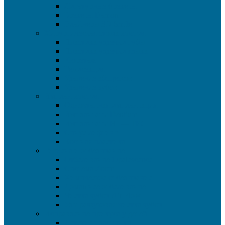
Лигатурные брекеты
Брекеты Damon
Элайнеры 3D Smile
Хирургическая стоматология
Пластика уздечки губы
Пластика уздечки языка
Кюретаж
Гемисекция
Удаление абсцессов
Удаление зубов
Имплантология
Одноэтапная имплантация
Имплантаты Dentium
Имплантаты HI — TEC
Синус лифтинг
Костная пластика
Гигиена и отбеливание
Отбеливание Opalescence
Система Zoom
Химическое отбеливание
Домашнее отбеливание
Чистка зубов Air Flow
Ультразвуковая чистка зубов
Исправление прикуса у детей
Детские пластинки