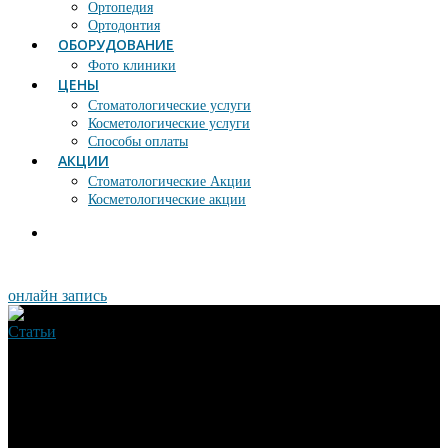
Ортопедия
Ортодонтия
ОБОРУДОВАНИЕ
Фото клиники
ЦЕНЫ
Стоматологические услуги
Косметологические услуги
Способы оплаты
АКЦИИ
Стоматологические Акции
Косметологические акции
онлайн запись
Статьи
В каких случаях
необходимо