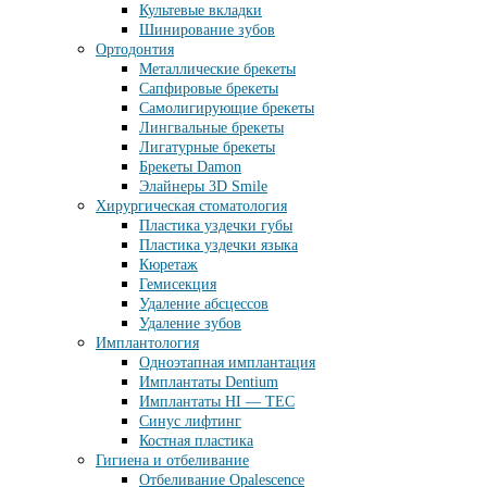
Культевые вкладки
Шинирование зубов
Ортодонтия
Металлические брекеты
Сапфировые брекеты
Самолигирующие брекеты
Лингвальные брекеты
Лигатурные брекеты
Брекеты Damon
Элайнеры 3D Smile
Хирургическая стоматология
Пластика уздечки губы
Пластика уздечки языка
Кюретаж
Гемисекция
Удаление абсцессов
Удаление зубов
Имплантология
Одноэтапная имплантация
Имплантаты Dentium
Имплантаты HI — TEC
Синус лифтинг
Костная пластика
Гигиена и отбеливание
Отбеливание Opalescence