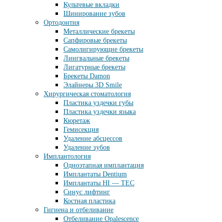
Культевые вкладки
Шинирование зубов
Ортодонтия
Металлические брекеты
Сапфировые брекеты
Самолигирующие брекеты
Лингвальные брекеты
Лигатурные брекеты
Брекеты Damon
Элайнеры 3D Smile
Хирургическая стоматология
Пластика уздечки губы
Пластика уздечки языка
Кюретаж
Гемисекция
Удаление абсцессов
Удаление зубов
Имплантология
Одноэтапная имплантация
Имплантаты Dentium
Имплантаты HI — TEC
Синус лифтинг
Костная пластика
Гигиена и отбеливание
Отбеливание Opalescence