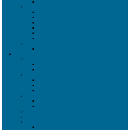
Костная пластика
Гигиена и отбеливание
Отбеливание Opalescence
Система Zoom
Химическое отбеливание
Домашнее отбеливание
Чистка зубов Air Flow
Ультразвуковая чистка зубов
Исправление прикуса у детей
Детские пластинки
КОСМЕТОЛОГИЯ
Аппаратная косметология
Фотоомоложение
Удаление пигментных пятен
Чистка лица
Механическая чистка лица
Комбинированная чистка лица
Ультразвуковая чистка лица
Инъекционная косметология
Биоревитализация лица
Плазмотерапия для лица
Химический пилинг
Лазерный карбоновый пилинг
SPA-процедуры
LPG массаж тела и лица