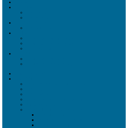
ВРАЧИ
НАШИ РАБОТЫ
Ортопедия
Ортодонтия
ОБОРУДОВАНИЕ
Фото клиники
ЦЕНЫ
Стоматологические услуги
Косметологические услуги
Способы оплаты
АКЦИИ
Стоматологические Акции
Косметологические акции
— МЕНЮ САЙТА —
УСЛУГИ
Терапевтическая стоматология
Ортопедия
Ортодонтия
Хирургическая стоматология
Имплантология
ГИГИЕНА И ОТБЕЛИВАНИЕ
Система Zoom
Отбеливание Opalescence
Чистка зубов Air Flow