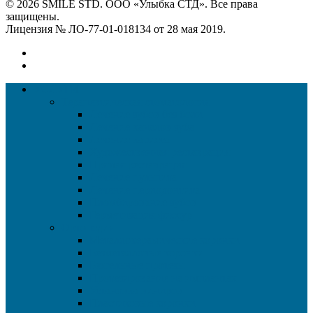
© 2026 SMILE STD. ООО «Улыбка СТД». Все права
защищены.
Лицензия № ЛО-77-01-018134 от 28 мая 2019.
УСЛУГИ
Терапевтическая стоматология
Лечение зубов без боли
Лечение каналов зуба
Лечение кариеса
Художественная реставрация
Прямая реставрация
Лечение пульпита
Лечение периодонтита
Пломбирование зубов
Герметизация фиссур
Ортопедия
Металлокерамические коронки
Безметалловые коронки
Бюгельные протезы
Протезирование на имплантах
Установка виниров
Пластиковые коронки