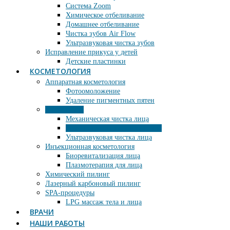
Система Zoom
Химическое отбеливание
Домашнее отбеливание
Чистка зубов Air Flow
Ультразвуковая чистка зубов
Исправление прикуса у детей
Детские пластинки
КОСМЕТОЛОГИЯ
Аппаратная косметология
Фотоомоложение
Удаление пигментных пятен
Чистка лица
Механическая чистка лица
Комбинированная чистка лица
Ультразвуковая чистка лица
Инъекционная косметология
Биоревитализация лица
Плазмотерапия для лица
Химический пилинг
Лазерный карбоновый пилинг
SPA-процедуры
LPG массаж тела и лица
ВРАЧИ
НАШИ РАБОТЫ