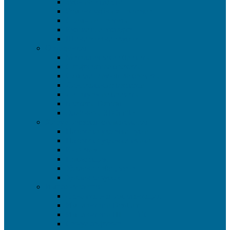
Зубные вкладки
Ремонт зубных протезов
Съемные протезы
Культевые вкладки
Шинирование зубов
Ортодонтия
Металлические брекеты
Сапфировые брекеты
Самолигирующие брекеты
Лингвальные брекеты
Лигатурные брекеты
Брекеты Damon
Элайнеры 3D Smile
Хирургическая стоматология
Пластика уздечки губы
Пластика уздечки языка
Кюретаж
Гемисекция
Удаление абсцессов
Удаление зубов
Имплантология
Одноэтапная имплантация
Имплантаты Dentium
Имплантаты HI — TEC
Синус лифтинг