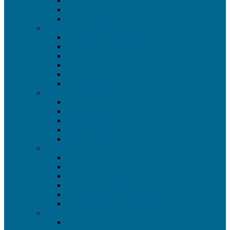
Лигатурные брекеты
Брекеты Damon
Элайнеры 3D Smile
Хирургическая стоматология
Пластика уздечки губы
Пластика уздечки языка
Кюретаж
Гемисекция
Удаление абсцессов
Удаление зубов
Имплантология
Одноэтапная имплантация
Имплантаты Dentium
Имплантаты HI — TEC
Синус лифтинг
Костная пластика
Гигиена и отбеливание
Отбеливание Opalescence
Система Zoom
Химическое отбеливание
Домашнее отбеливание
Чистка зубов Air Flow
Ультразвуковая чистка зубов
Исправление прикуса у детей
Детские пластинки