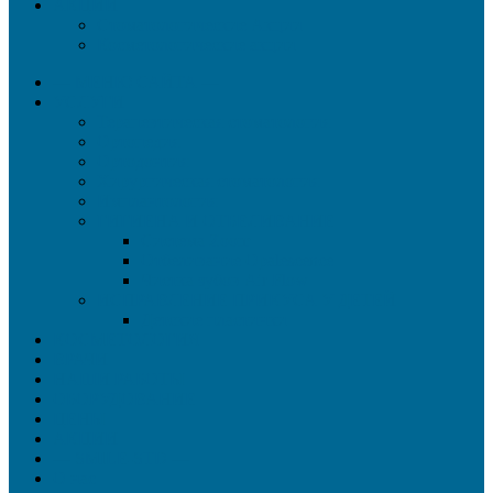
АКЦИИ
Стоматологические Акции
Косметологические акции
— МЕНЮ САЙТА —
УСЛУГИ
Терапевтическая стоматология
Ортопедия
Ортодонтия
Хирургическая стоматология
Имплантология
ГИГИЕНА И ОТБЕЛИВАНИЕ
Система Zoom
Отбеливание Opalescence
Чистка зубов Air Flow
ИСПРАВЛЕНИЕ ПРИКУСА У ДЕТЕЙ
Детские пластинки
КОСМЕТОЛОГИЯ
ВРАЧИ
НАШИ РАБОТЫ
ОБОРУДОВАНИЕ
ЦЕНЫ
АКЦИИ
— SMILE-STD —
О нас