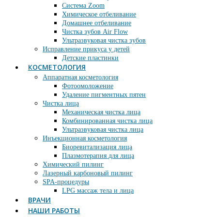
Система Zoom
Химическое отбеливание
Домашнее отбеливание
Чистка зубов Air Flow
Ультразвуковая чистка зубов
Исправление прикуса у детей
Детские пластинки
КОСМЕТОЛОГИЯ
Аппаратная косметология
Фотоомоложение
Удаление пигментных пятен
Чистка лица
Механическая чистка лица
Комбинированная чистка лица
Ультразвуковая чистка лица
Инъекционная косметология
Биоревитализация лица
Плазмотерапия для лица
Химический пилинг
Лазерный карбоновый пилинг
SPA-процедуры
LPG массаж тела и лица
ВРАЧИ
НАШИ РАБОТЫ