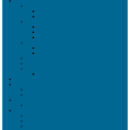
КОСМЕТОЛОГИЯ
Аппаратная косметология
Фотоомоложение
Удаление пигментных пятен
Чистка лица
Механическая чистка лица
Комбинированная чистка лица
Ультразвуковая чистка лица
Инъекционная косметология
Биоревитализация лица
Плазмотерапия для лица
Химический пилинг
Лазерный карбоновый пилинг
SPA-процедуры
LPG массаж тела и лица
ВРАЧИ
НАШИ РАБОТЫ
Ортопедия
Ортодонтия
ОБОРУДОВАНИЕ
Фото клиники
ЦЕНЫ
Стоматологические услуги
Косметологические услуги
Способы оплаты