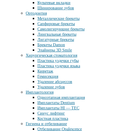
Культевые вкладки
Шинирование зубов
Ортодонтия
Металлические брекеты
Сапфировые брекеты
Самолигирующие брекеты
Лингвальные брекеты
Лигатурные брекеты
Брекеты Damon
Элайнеры 3D Smile
Хирургическая стоматология
Пластика уздечки губы
Пластика уздечки языка
Кюретаж
Гемисекция
Удаление абсцессов
Удаление зубов
Имплантология
Одноэтапная имплантация
Имплантаты Dentium
Имплантаты HI — TEC
Синус лифтинг
Костная пластика
Гигиена и отбеливание
Отбеливание Opalescence