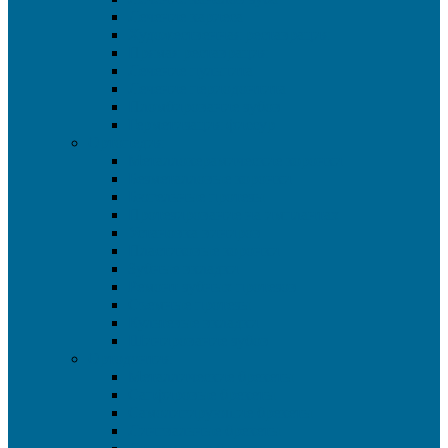
Лечение кариеса
Художественная реставрация
Прямая реставрация
Лечение пульпита
Лечение периодонтита
Пломбирование зубов
Герметизация фиссур
Ортопедия
Металлокерамические коронки
Безметалловые коронки
Бюгельные протезы
Протезирование на имплантах
Установка виниров
Пластиковые коронки
Зубные вкладки
Ремонт зубных протезов
Съемные протезы
Культевые вкладки
Шинирование зубов
Ортодонтия
Металлические брекеты
Сапфировые брекеты
Самолигирующие брекеты
Лингвальные брекеты