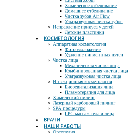
Система Zoom
Химическое отбеливание
Домашнее отбеливание
Чистка зубов Air Flow
Ультразвуковая чистка зубов
Исправление прикуса у детей
Детские пластинки
КОСМЕТОЛОГИЯ
Аппаратная косметология
Фотоомоложение
Удаление пигментных пятен
Чистка лица
Механическая чистка лица
Комбинированная чистка лица
Ультразвуковая чистка лица
Инъекционная косметология
Биоревитализация лица
Плазмотерапия для лица
Химический пилинг
Лазерный карбоновый пилинг
SPA-процедуры
LPG массаж тела и лица
ВРАЧИ
НАШИ РАБОТЫ
Ортопедия