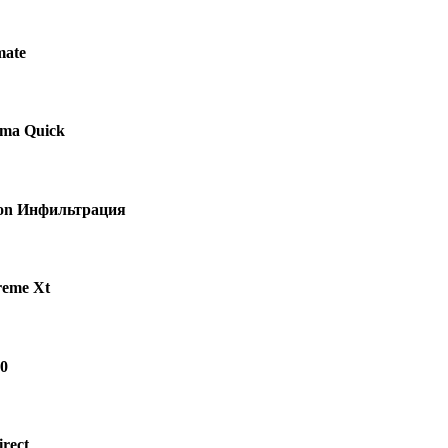
mate
gma Quick
con Инфильтрация
reme Xt
50
rect