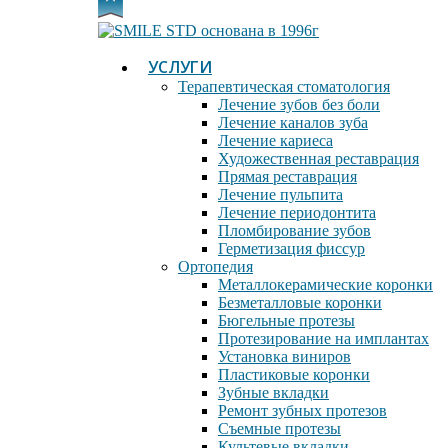
основана в 1996г
УСЛУГИ
Терапевтическая стоматология
Лечение зубов без боли
Лечение каналов зуба
Лечение кариеса
Художественная реставрация
Прямая реставрация
Лечение пульпита
Лечение периодонтита
Пломбирование зубов
Герметизация фиссур
Ортопедия
Металлокерамические коронки
Безметалловые коронки
Бюгельные протезы
Протезирование на имплантах
Установка виниров
Пластиковые коронки
Зубные вкладки
Ремонт зубных протезов
Съемные протезы
Культевые вкладки