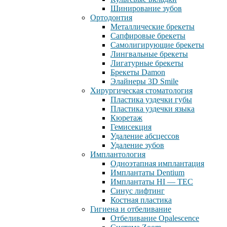
Шинирование зубов
Ортодонтия
Металлические брекеты
Сапфировые брекеты
Самолигирующие брекеты
Лингвальные брекеты
Лигатурные брекеты
Брекеты Damon
Элайнеры 3D Smile
Хирургическая стоматология
Пластика уздечки губы
Пластика уздечки языка
Кюретаж
Гемисекция
Удаление абсцессов
Удаление зубов
Имплантология
Одноэтапная имплантация
Имплантаты Dentium
Имплантаты HI — TEC
Синус лифтинг
Костная пластика
Гигиена и отбеливание
Отбеливание Opalescence