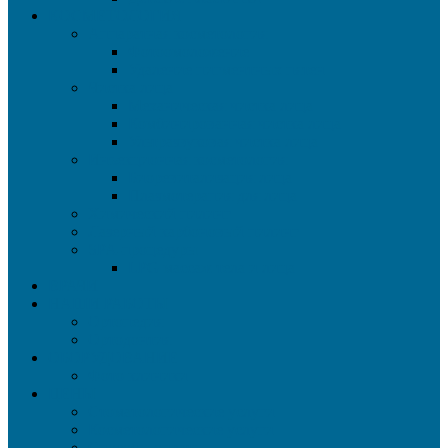
КОСМЕТОЛОГИЯ
Аппаратная косметология
Фотоомоложение
Удаление пигментных пятен
Чистка лица
Механическая чистка лица
Комбинированная чистка лица
Ультразвуковая чистка лица
Инъекционная косметология
Биоревитализация лица
Плазмотерапия для лица
Химический пилинг
Лазерный карбоновый пилинг
SPA-процедуры
LPG массаж тела и лица
ВРАЧИ
НАШИ РАБОТЫ
Ортопедия
Ортодонтия
ОБОРУДОВАНИЕ
Фото клиники
ЦЕНЫ
Стоматологические услуги
Косметологические услуги
Способы оплаты