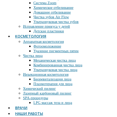
Система Zoom
Химическое отбеливание
Домашнее отбеливание
Чистка зубов Air Flow
Ультразвуковая чистка зубов
Исправление прикуса у детей
Детские пластинки
КОСМЕТОЛОГИЯ
Аппаратная косметология
Фотоомоложение
Удаление пигментных пятен
Чистка лица
Механическая чистка лица
Комбинированная чистка лица
Ультразвуковая чистка лица
Инъекционная косметология
Биоревитализация лица
Плазмотерапия для лица
Химический пилинг
Лазерный карбоновый пилинг
SPA-процедуры
LPG массаж тела и лица
ВРАЧИ
НАШИ РАБОТЫ