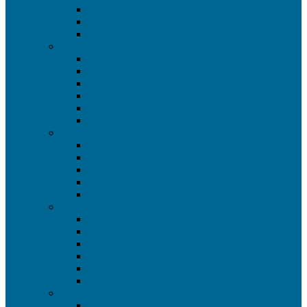
Лигатурные брекеты
Брекеты Damon
Элайнеры 3D Smile
Хирургическая стоматология
Пластика уздечки губы
Пластика уздечки языка
Кюретаж
Гемисекция
Удаление абсцессов
Удаление зубов
Имплантология
Одноэтапная имплантация
Имплантаты Dentium
Имплантаты HI — TEC
Синус лифтинг
Костная пластика
Гигиена и отбеливание
Отбеливание Opalescence
Система Zoom
Химическое отбеливание
Домашнее отбеливание
Чистка зубов Air Flow
Ультразвуковая чистка зубов
Исправление прикуса у детей
Детские пластинки