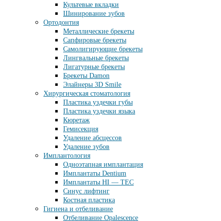
Культевые вкладки
Шинирование зубов
Ортодонтия
Металлические брекеты
Сапфировые брекеты
Самолигирующие брекеты
Лингвальные брекеты
Лигатурные брекеты
Брекеты Damon
Элайнеры 3D Smile
Хирургическая стоматология
Пластика уздечки губы
Пластика уздечки языка
Кюретаж
Гемисекция
Удаление абсцессов
Удаление зубов
Имплантология
Одноэтапная имплантация
Имплантаты Dentium
Имплантаты HI — TEC
Синус лифтинг
Костная пластика
Гигиена и отбеливание
Отбеливание Opalescence