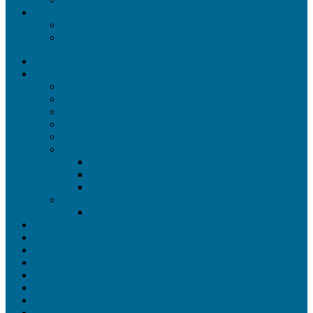
АКЦИИ
Стоматологические Акции
Косметологические акции
— МЕНЮ САЙТА —
УСЛУГИ
Терапевтическая стоматология
Ортопедия
Ортодонтия
Хирургическая стоматология
Имплантология
ГИГИЕНА И ОТБЕЛИВАНИЕ
Система Zoom
Отбеливание Opalescence
Чистка зубов Air Flow
ИСПРАВЛЕНИЕ ПРИКУСА У ДЕТЕЙ
Детские пластинки
КОСМЕТОЛОГИЯ
ВРАЧИ
НАШИ РАБОТЫ
ОБОРУДОВАНИЕ
ЦЕНЫ
АКЦИИ
— SMILE-STD —
О нас