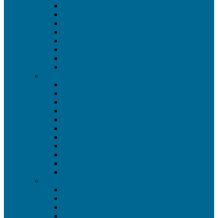
Лечение каналов зуба
Лечение кариеса
Художественная реставрация
Прямая реставрация
Лечение пульпита
Лечение периодонтита
Пломбирование зубов
Герметизация фиссур
Ортопедия
Металлокерамические коронки
Безметалловые коронки
Бюгельные протезы
Протезирование на имплантах
Установка виниров
Пластиковые коронки
Зубные вкладки
Ремонт зубных протезов
Съемные протезы
Культевые вкладки
Шинирование зубов
Ортодонтия
Металлические брекеты
Сапфировые брекеты
Самолигирующие брекеты
Лингвальные брекеты