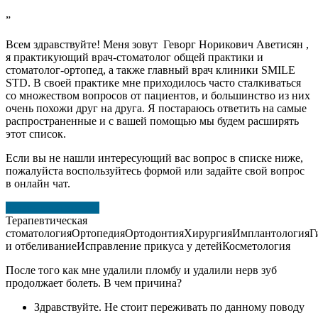
”
Всем здравствуйте! Меня зовут Геворг Норикович Аветисян ,
я практикующий врач-стоматолог общей практики и
стоматолог-ортопед, а также главный врач клиники
SMILE
STD
. В своей практике мне приходилось часто сталкиваться
со множеством вопросов от пациентов, и большинство из них
очень похожи друг на друга. Я постараюсь ответить на самые
распространенные и с вашей помощью мы будем расширять
этот список.
Если вы не нашли интересующий вас вопрос в списке ниже,
пожалуйста воспользуйтесь формой или задайте свой вопрос
в онлайн чат.
Задать свой вопрос
Терапевтическая
стоматология
Ортопедия
Ортодонтия
Хирургия
Имплантология
Г
и отбеливание
Исправление прикуса у детей
Косметология
После того как мне удалили пломбу и удалили нерв зуб
продолжает болеть. В чем причина?
Здравствуйте. Не стоит переживать по данному поводу