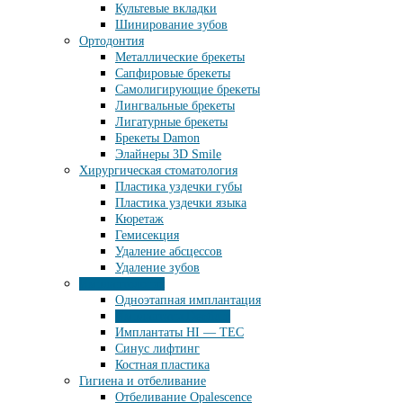
Культевые вкладки
Шинирование зубов
Ортодонтия
Металлические брекеты
Сапфировые брекеты
Самолигирующие брекеты
Лингвальные брекеты
Лигатурные брекеты
Брекеты Damon
Элайнеры 3D Smile
Хирургическая стоматология
Пластика уздечки губы
Пластика уздечки языка
Кюретаж
Гемисекция
Удаление абсцессов
Удаление зубов
Имплантология
Одноэтапная имплантация
Имплантаты Dentium
Имплантаты HI — TEC
Синус лифтинг
Костная пластика
Гигиена и отбеливание
Отбеливание Opalescence