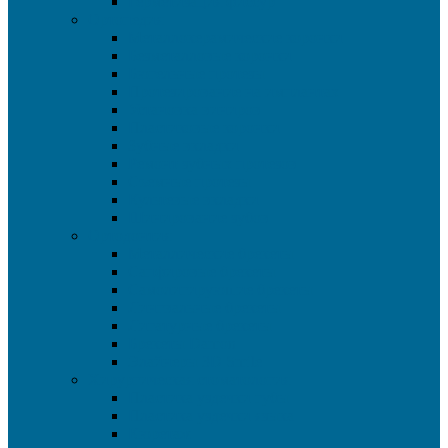
Герметизация фиссур
Ортопедия
Металлокерамические коронки
Безметалловые коронки
Бюгельные протезы
Протезирование на имплантах
Установка виниров
Пластиковые коронки
Зубные вкладки
Ремонт зубных протезов
Съемные протезы
Культевые вкладки
Шинирование зубов
Ортодонтия
Металлические брекеты
Сапфировые брекеты
Самолигирующие брекеты
Лингвальные брекеты
Лигатурные брекеты
Брекеты Damon
Элайнеры 3D Smile
Хирургическая стоматология
Пластика уздечки губы
Пластика уздечки языка
Кюретаж