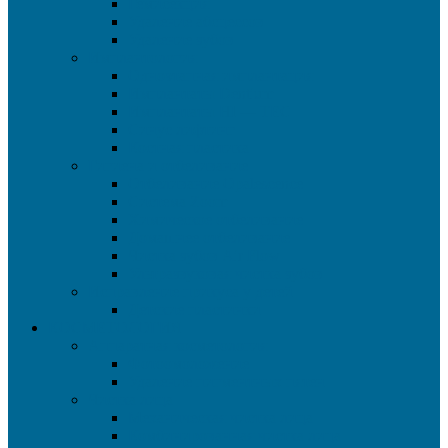
Гемисекция
Удаление абсцессов
Удаление зубов
Имплантология
Одноэтапная имплантация
Имплантаты Dentium
Имплантаты HI — TEC
Синус лифтинг
Костная пластика
Гигиена и отбеливание
Отбеливание Opalescence
Система Zoom
Химическое отбеливание
Домашнее отбеливание
Чистка зубов Air Flow
Ультразвуковая чистка зубов
Исправление прикуса у детей
Детские пластинки
КОСМЕТОЛОГИЯ
Аппаратная косметология
Фотоомоложение
Удаление пигментных пятен
Чистка лица
Механическая чистка лица
Комбинированная чистка лица