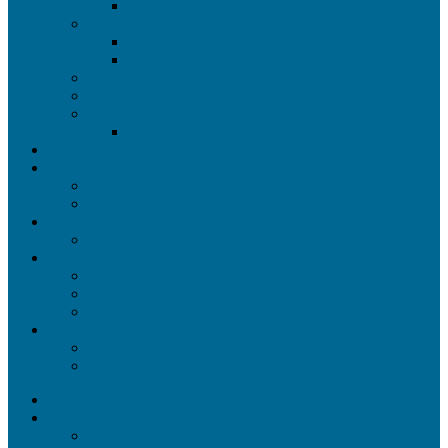
Ультразвуковая чистка лица
Инъекционная косметология
Биоревитализация лица
Плазмотерапия для лица
Химический пилинг
Лазерный карбоновый пилинг
SPA-процедуры
LPG массаж тела и лица
ВРАЧИ
НАШИ РАБОТЫ
Ортопедия
Ортодонтия
ОБОРУДОВАНИЕ
Фото клиники
ЦЕНЫ
Стоматологические услуги
Косметологические услуги
Способы оплаты
АКЦИИ
Стоматологические Акции
Косметологические акции
— МЕНЮ САЙТА —
УСЛУГИ
Терапевтическая стоматология