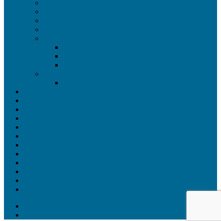
Ортопедия
Ортодонтия
Хирургическая стоматология
Имплантология
ГИГИЕНА И ОТБЕЛИВАНИЕ
Система Zoom
Отбеливание Opalescence
Чистка зубов Air Flow
ИСПРАВЛЕНИЕ ПРИКУСА У ДЕТЕЙ
Детские пластинки
КОСМЕТОЛОГИЯ
ВРАЧИ
НАШИ РАБОТЫ
ОБОРУДОВАНИЕ
ЦЕНЫ
АКЦИИ
— SMILE-STD —
О нас
Наши статьи
Отзывы
Вопрос-ответ
Контакты