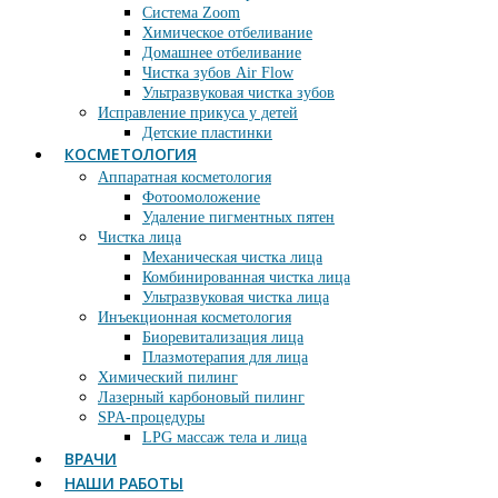
Система Zoom
Химическое отбеливание
Домашнее отбеливание
Чистка зубов Air Flow
Ультразвуковая чистка зубов
Исправление прикуса у детей
Детские пластинки
КОСМЕТОЛОГИЯ
Аппаратная косметология
Фотоомоложение
Удаление пигментных пятен
Чистка лица
Механическая чистка лица
Комбинированная чистка лица
Ультразвуковая чистка лица
Инъекционная косметология
Биоревитализация лица
Плазмотерапия для лица
Химический пилинг
Лазерный карбоновый пилинг
SPA-процедуры
LPG массаж тела и лица
ВРАЧИ
НАШИ РАБОТЫ