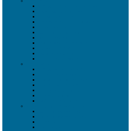
Ортопедия
Металлокерамические коронки
Безметалловые коронки
Бюгельные протезы
Протезирование на имплантах
Установка виниров
Пластиковые коронки
Зубные вкладки
Ремонт зубных протезов
Съемные протезы
Культевые вкладки
Шинирование зубов
Ортодонтия
Металлические брекеты
Сапфировые брекеты
Самолигирующие брекеты
Лингвальные брекеты
Лигатурные брекеты
Брекеты Damon
Элайнеры 3D Smile
Хирургическая стоматология
Пластика уздечки губы
Пластика уздечки языка
Кюретаж
Гемисекция