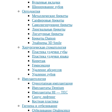
Культевые вкладки
Шинирование зубов
Ортодонтия
Металлические брекеты
Сапфировые брекеты
Самолигирующие брекеты
Лингвальные брекеты
Лигатурные брекеты
Брекеты Damon
Элайнеры 3D Smile
Хирургическая стоматология
Пластика уздечки губы
Пластика уздечки языка
Кюретаж
Гемисекция
Удаление абсцессов
Удаление зубов
Имплантология
Одноэтапная имплантация
Имплантаты Dentium
Имплантаты HI — TEC
Синус лифтинг
Костная пластика
Гигиена и отбеливание
Отбеливание Opalescence