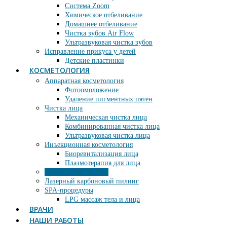
Система Zoom
Химическое отбеливание
Домашнее отбеливание
Чистка зубов Air Flow
Ультразвуковая чистка зубов
Исправление прикуса у детей
Детские пластинки
КОСМЕТОЛОГИЯ
Аппаратная косметология
Фотоомоложение
Удаление пигментных пятен
Чистка лица
Механическая чистка лица
Комбинированная чистка лица
Ультразвуковая чистка лица
Инъекционная косметология
Биоревитализация лица
Плазмотерапия для лица
Химический пилинг
Лазерный карбоновый пилинг
SPA-процедуры
LPG массаж тела и лица
ВРАЧИ
НАШИ РАБОТЫ