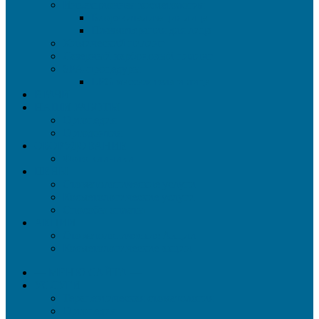
Инъекционная косметология
Биоревитализация лица
Плазмотерапия для лица
Химический пилинг
Лазерный карбоновый пилинг
SPA-процедуры
LPG массаж тела и лица
ВРАЧИ
НАШИ РАБОТЫ
Ортопедия
Ортодонтия
ОБОРУДОВАНИЕ
Фото клиники
ЦЕНЫ
Стоматологические услуги
Косметологические услуги
Способы оплаты
АКЦИИ
Стоматологические Акции
Косметологические акции
— МЕНЮ САЙТА —
УСЛУГИ
Терапевтическая стоматология
Ортопедия