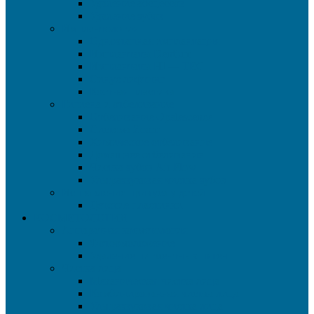
Удаление абсцессов
Удаление зубов
Имплантология
Одноэтапная имплантация
Имплантаты Dentium
Имплантаты HI — TEC
Синус лифтинг
Костная пластика
Гигиена и отбеливание
Отбеливание Opalescence
Система Zoom
Химическое отбеливание
Домашнее отбеливание
Чистка зубов Air Flow
Ультразвуковая чистка зубов
Исправление прикуса у детей
Детские пластинки
КОСМЕТОЛОГИЯ
Аппаратная косметология
Фотоомоложение
Удаление пигментных пятен
Чистка лица
Механическая чистка лица
Комбинированная чистка лица
Ультразвуковая чистка лица