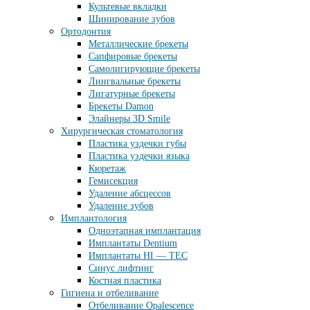
Культевые вкладки
Шинирование зубов
Ортодонтия
Металлические брекеты
Сапфировые брекеты
Самолигирующие брекеты
Лингвальные брекеты
Лигатурные брекеты
Брекеты Damon
Элайнеры 3D Smile
Хирургическая стоматология
Пластика уздечки губы
Пластика уздечки языка
Кюретаж
Гемисекция
Удаление абсцессов
Удаление зубов
Имплантология
Одноэтапная имплантация
Имплантаты Dentium
Имплантаты HI — TEC
Синус лифтинг
Костная пластика
Гигиена и отбеливание
Отбеливание Opalescence