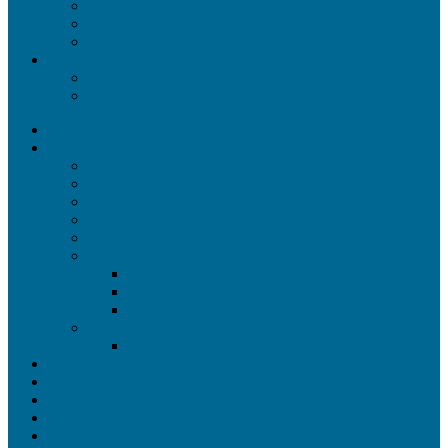
Стоматологические услуги
Косметологические услуги
Способы оплаты
АКЦИИ
Стоматологические Акции
Косметологические акции
— МЕНЮ САЙТА —
УСЛУГИ
Терапевтическая стоматология
Ортопедия
Ортодонтия
Хирургическая стоматология
Имплантология
ГИГИЕНА И ОТБЕЛИВАНИЕ
Система Zoom
Отбеливание Opalescence
Чистка зубов Air Flow
ИСПРАВЛЕНИЕ ПРИКУСА У ДЕТЕЙ
Детские пластинки
КОСМЕТОЛОГИЯ
ВРАЧИ
НАШИ РАБОТЫ
ОБОРУДОВАНИЕ
ЦЕНЫ