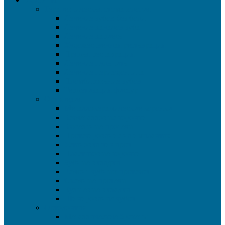
Терапевтическая стоматология
Лечение зубов без боли
Лечение каналов зуба
Лечение кариеса
Художественная реставрация
Прямая реставрация
Лечение пульпита
Лечение периодонтита
Пломбирование зубов
Герметизация фиссур
Ортопедия
Металлокерамические коронки
Безметалловые коронки
Бюгельные протезы
Протезирование на имплантах
Установка виниров
Пластиковые коронки
Зубные вкладки
Ремонт зубных протезов
Съемные протезы
Культевые вкладки
Шинирование зубов
Ортодонтия
Металлические брекеты