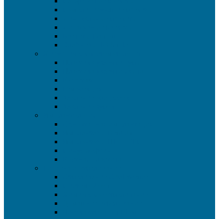
Сапфировые брекеты
Самолигирующие брекеты
Лингвальные брекеты
Лигатурные брекеты
Брекеты Damon
Элайнеры 3D Smile
Хирургическая стоматология
Пластика уздечки губы
Пластика уздечки языка
Кюретаж
Гемисекция
Удаление абсцессов
Удаление зубов
Имплантология
Одноэтапная имплантация
Имплантаты Dentium
Имплантаты HI — TEC
Синус лифтинг
Костная пластика
Гигиена и отбеливание
Отбеливание Opalescence
Система Zoom
Химическое отбеливание
Домашнее отбеливание
Чистка зубов Air Flow