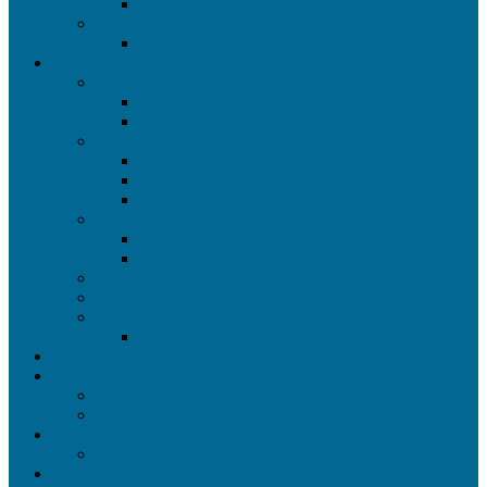
Ультразвуковая чистка зубов
Исправление прикуса у детей
Детские пластинки
КОСМЕТОЛОГИЯ
Аппаратная косметология
Фотоомоложение
Удаление пигментных пятен
Чистка лица
Механическая чистка лица
Комбинированная чистка лица
Ультразвуковая чистка лица
Инъекционная косметология
Биоревитализация лица
Плазмотерапия для лица
Химический пилинг
Лазерный карбоновый пилинг
SPA-процедуры
LPG массаж тела и лица
ВРАЧИ
НАШИ РАБОТЫ
Ортопедия
Ортодонтия
ОБОРУДОВАНИЕ
Фото клиники
ЦЕНЫ