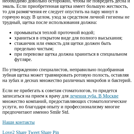
необходимо довольно осторожно, чтобы не повредить десна и
эмаль. Если приобретенная щетка имеет большую жесткость,
то для размягчения ее следует опустить на пару минут в
горячую воду. В целом, уход за средством личной гигиены не
трудный, щетка после использования должна:
промываться теплой проточной водой;
храниться в открытом виде для полного высыхания;
стаканчик или емкость для щетки должен быть
предельно чистым;
при перевозке щетка должна храниться в специальном
футляре.
По утверждению специалистов, неправильно подобранная
зубная щетка может травмировать ротовую полость, оставляя
на зубах и деснах множество различных микробов и бактерий.
Если не прибегать к советам стоматологов, то придется
записаться на прием к врачу для
лечения зуба. В Москве
множество компаний, предоставляющих стоматологические
услуги, но благодаря опыту и профессионализму многие
предпочитают именно Smile Std.
Наши контакты
Love
2
Share
Tweet
Share
Pin