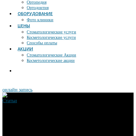
Ортопедия
Ортодонтия
ОБОРУДОВАНИЕ
Фото клиники
ЦЕНЫ
Стоматологические услуги
Косметологические услуги
Способы оплаты
АКЦИИ
Стоматологические Акции
Косметологические акции
онлайн запись
Статьи
Как правильно
выбрать зубную