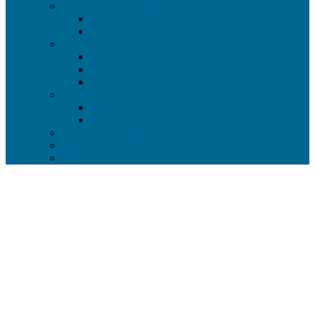
Аппаратная косметология
Фотоомоложение
Удаление пигментных пятен
Чистка лица
Механическая чистка лица
Комбинированная чистка лица
Ультразвуковая чистка лица
Инъекционная косметология
Биоревитализация лица
Плазмотерапия для лица
Химический пилинг
Лазерный карбоновый пилинг
SPA-процедуры
LPG массаж тела и лица
ВРАЧИ
НАШИ РАБОТЫ
Ортопедия
Ортодонтия
ОБОРУДОВАНИЕ
Фото клиники
ЦЕНЫ
Стоматологические услуги
Косметологические услуги
Способы оплаты
АКЦИИ