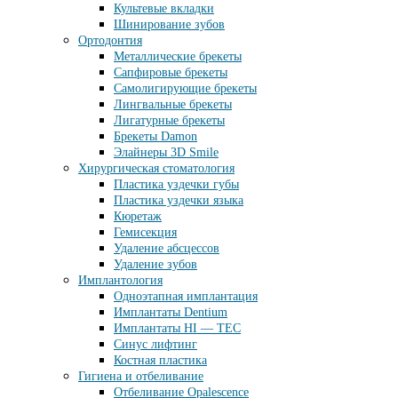
Культевые вкладки
Шинирование зубов
Ортодонтия
Металлические брекеты
Сапфировые брекеты
Самолигирующие брекеты
Лингвальные брекеты
Лигатурные брекеты
Брекеты Damon
Элайнеры 3D Smile
Хирургическая стоматология
Пластика уздечки губы
Пластика уздечки языка
Кюретаж
Гемисекция
Удаление абсцессов
Удаление зубов
Имплантология
Одноэтапная имплантация
Имплантаты Dentium
Имплантаты HI — TEC
Синус лифтинг
Костная пластика
Гигиена и отбеливание
Отбеливание Opalescence