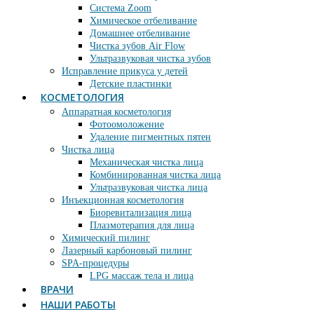
Система Zoom
Химическое отбеливание
Домашнее отбеливание
Чистка зубов Air Flow
Ультразвуковая чистка зубов
Исправление прикуса у детей
Детские пластинки
КОСМЕТОЛОГИЯ
Аппаратная косметология
Фотоомоложение
Удаление пигментных пятен
Чистка лица
Механическая чистка лица
Комбинированная чистка лица
Ультразвуковая чистка лица
Инъекционная косметология
Биоревитализация лица
Плазмотерапия для лица
Химический пилинг
Лазерный карбоновый пилинг
SPA-процедуры
LPG массаж тела и лица
ВРАЧИ
НАШИ РАБОТЫ