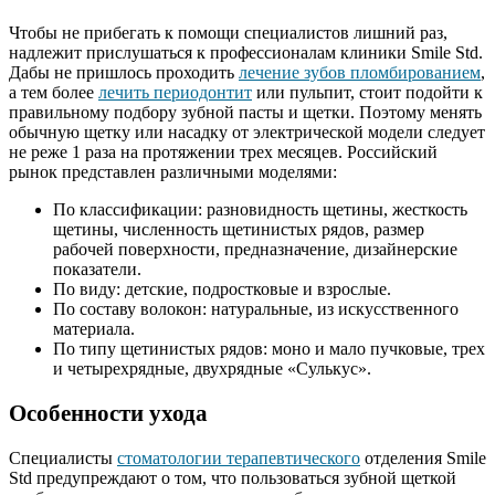
Чтобы не прибегать к помощи специалистов лишний раз,
надлежит прислушаться к профессионалам клиники
Smile
Std
.
Дабы не пришлось проходить
лечение зубов пломбированием
,
а тем более
лечить периодонтит
или пульпит, стоит подойти к
правильному подбору зубной пасты и щетки. Поэтому менять
обычную щетку или насадку от электрической модели следует
не реже 1 раза на протяжении трех месяцев. Российский
рынок представлен различными моделями:
По классификации:
разновидность щетины, жесткость
щетины, численность щетинистых рядов, размер
рабочей поверхности, предназначение, дизайнерские
показатели.
По виду:
детские, подростковые и взрослые.
По составу волокон:
натуральные, из искусственного
материала.
По типу щетинистых рядов:
моно и мало пучковые, трех
и четырехрядные, двухрядные «Сулькус».
Особенности ухода
Специалисты
стоматологии терапевтического
отделения
Smile
Std
предупреждают о том, что пользоваться зубной щеткой