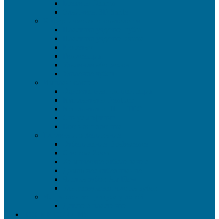
Брекеты Damon
Элайнеры 3D Smile
Хирургическая стоматология
Пластика уздечки губы
Пластика уздечки языка
Кюретаж
Гемисекция
Удаление абсцессов
Удаление зубов
Имплантология
Одноэтапная имплантация
Имплантаты Dentium
Имплантаты HI — TEC
Синус лифтинг
Костная пластика
Гигиена и отбеливание
Отбеливание Opalescence
Система Zoom
Химическое отбеливание
Домашнее отбеливание
Чистка зубов Air Flow
Ультразвуковая чистка зубов
Исправление прикуса у детей
Детские пластинки
КОСМЕТОЛОГИЯ