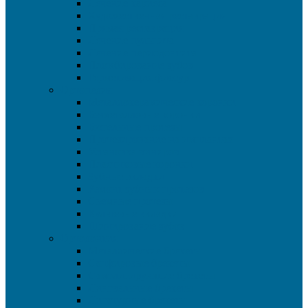
Лечение кариеса
Художественная реставрация
Прямая реставрация
Лечение пульпита
Лечение периодонтита
Пломбирование зубов
Герметизация фиссур
Ортопедия
Металлокерамические коронки
Безметалловые коронки
Бюгельные протезы
Протезирование на имплантах
Установка виниров
Пластиковые коронки
Зубные вкладки
Ремонт зубных протезов
Съемные протезы
Культевые вкладки
Шинирование зубов
Ортодонтия
Металлические брекеты
Сапфировые брекеты
Самолигирующие брекеты
Лингвальные брекеты
Лигатурные брекеты